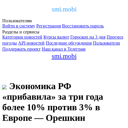
smi.mobi
Пользователям
Войти в систему
Регистрация
Восстановить пароль
Разделы и сервисы
Категории новостей
Курсы валют
Гороскоп на 3 дня
Прогноз
погоды
API новостей
Последние обсуждения
Пользователи
Поддержать проект
Наш канал в Телеграм
smi.mobi
Экономика РФ
«прибавила» за три года
более 10% против 3% в
Европе — Орешкин