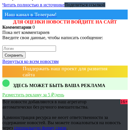
Читать полностью в источнике
Поделиться ссылкой
Наш канал в Телеграм!
ДЛЯ ОЦЕНКИ НОВОСТИ ВОЙДИТЕ НА САЙТ
Комментарии
0
Пока нет комментариев
Введите свои данные, чтобы написать сообщение:
Сохранить
Вернуться ко всем новостям
Поддержать наш проект для развития
сайта
ЗДЕСЬ МОЖЕТ БЫТЬ ВАША РЕКЛАМА
Разместить рекламу за 5 ₽/день
Все новости добавляются в наш агрегатор
16+
автоматически без ручного вмешательства.
Администрация ресурса не несет ответственности за
содержание новостей. Вы можете пожаловаться на новость
через
специальную форму связи
.