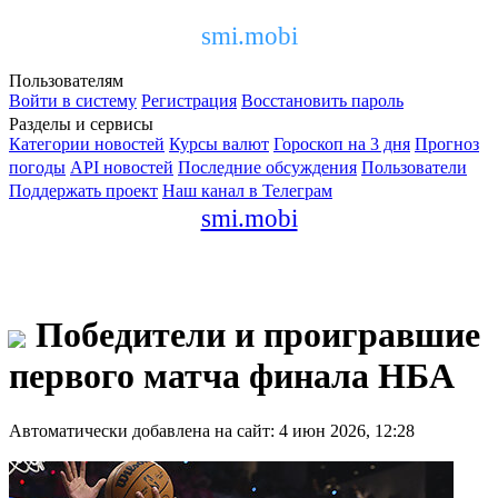
smi.mobi
Пользователям
Войти в систему
Регистрация
Восстановить пароль
Разделы и сервисы
Категории новостей
Курсы валют
Гороскоп на 3 дня
Прогноз
погоды
API новостей
Последние обсуждения
Пользователи
Поддержать проект
Наш канал в Телеграм
smi.mobi
Победители и проигравшие
первого матча финала НБА
Автоматически добавлена на сайт: 4 июн 2026, 12:28