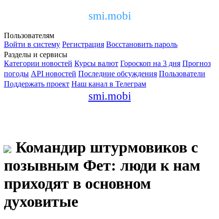
smi.mobi
Пользователям
Войти в систему
Регистрация
Восстановить пароль
Разделы и сервисы
Категории новостей
Курсы валют
Гороскоп на 3 дня
Прогноз
погоды
API новостей
Последние обсуждения
Пользователи
Поддержать проект
Наш канал в Телеграм
smi.mobi
Командир штурмовиков с
позывным Фет: люди к нам
приходят в основном
духовитые