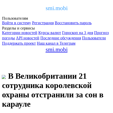
smi.mobi
Пользователям
Войти в систему
Регистрация
Восстановить пароль
Разделы и сервисы
Категории новостей
Курсы валют
Гороскоп на 3 дня
Прогноз
погоды
API новостей
Последние обсуждения
Пользователи
Поддержать проект
Наш канал в Телеграм
smi.mobi
В Великобритании 21
сотрудника королевской
охраны отстранили за сон в
карауле