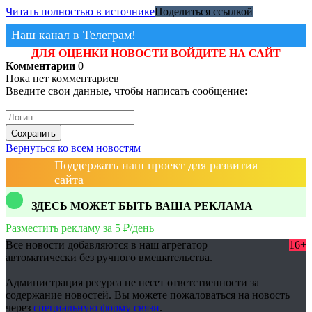
Читать полностью в источнике
Поделиться ссылкой
Наш канал в Телеграм!
ДЛЯ ОЦЕНКИ НОВОСТИ ВОЙДИТЕ НА САЙТ
Комментарии
0
Пока нет комментариев
Введите свои данные, чтобы написать сообщение:
Сохранить
Вернуться ко всем новостям
Поддержать наш проект для развития
сайта
ЗДЕСЬ МОЖЕТ БЫТЬ ВАША РЕКЛАМА
Разместить рекламу за 5 ₽/день
Все новости добавляются в наш агрегатор
16+
автоматически без ручного вмешательства.
Администрация ресурса не несет ответственности за
содержание новостей. Вы можете пожаловаться на новость
через
специальную форму связи
.