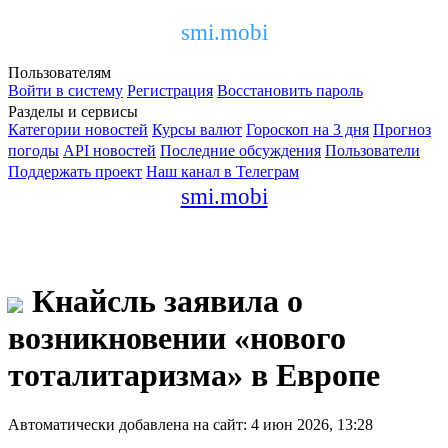
smi.mobi
Пользователям
Войти в систему
Регистрация
Восстановить пароль
Разделы и сервисы
Категории новостей
Курсы валют
Гороскоп на 3 дня
Прогноз
погоды
API новостей
Последние обсуждения
Пользователи
Поддержать проект
Наш канал в Телеграм
smi.mobi
Кнайсль заявила о
возникновении «нового
тоталитаризма» в Европе
Автоматически добавлена на сайт: 4 июн 2026, 13:28