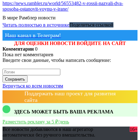
https://news.rambler.ru/world/56553482-v-rossii-nazvali-dva-
sposoba-ostanovit-voynu-v-irane/
В мире
Рамблер новости
Читать полностью в источнике
Поделиться ссылкой
Наш канал в Телеграм!
ДЛЯ ОЦЕНКИ НОВОСТИ ВОЙДИТЕ НА САЙТ
Комментарии
0
Пока нет комментариев
Введите свои данные, чтобы написать сообщение:
Сохранить
Вернуться ко всем новостям
Поддержать наш проект для развития
сайта
ЗДЕСЬ МОЖЕТ БЫТЬ ВАША РЕКЛАМА
Разместить рекламу за 5 ₽/день
Все новости добавляются в наш агрегатор
16+
автоматически без ручного вмешательства.