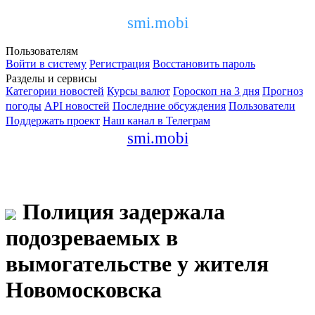
smi.mobi
Пользователям
Войти в систему
Регистрация
Восстановить пароль
Разделы и сервисы
Категории новостей
Курсы валют
Гороскоп на 3 дня
Прогноз
погоды
API новостей
Последние обсуждения
Пользователи
Поддержать проект
Наш канал в Телеграм
smi.mobi
Полиция задержала
подозреваемых в
вымогательстве у жителя
Новомосковска