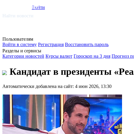
smi.mobi
Войти
Найти новости
Пользователям
Войти в систему
Регистрация
Восстановить пароль
Разделы и сервисы
Категории новостей
Курсы валют
Гороскоп на 3 дня
Прогноз п
Кандидат в президенты «Реа
Автоматически добавлена на сайт: 4 июн 2026, 13:30