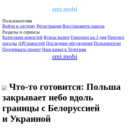
smi.mobi
Пользователям
Войти в систему
Регистрация
Восстановить пароль
Разделы и сервисы
Категории новостей
Курсы валют
Гороскоп на 3 дня
Прогноз
погоды
API новостей
Последние обсуждения
Пользователи
Поддержать проект
Наш канал в Телеграм
smi.mobi
Что-то готовится: Польша
закрывает небо вдоль
границы с Белоруссией
и Украиной