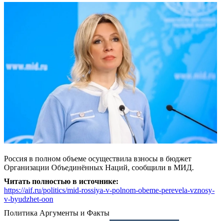
Россия в полном объеме осуществила взносы в бюджет
Организации Объединённых Наций, сообщили в МИД.
Читать полностью в источнике:
https://aif.ru/politics/mid-rossiya-v-polnom-obeme-perevela-vznosy-
v-byudzhet-oon
Политика
Аргументы и Факты