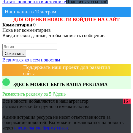
Читать полностью в источнике
Поделиться ссылкой
Наш канал в Телеграм!
ДЛЯ ОЦЕНКИ НОВОСТИ ВОЙДИТЕ НА САЙТ
Комментарии
0
Пока нет комментариев
Введите свои данные, чтобы написать сообщение:
Сохранить
Вернуться ко всем новостям
Поддержать наш проект для развития
сайта
ЗДЕСЬ МОЖЕТ БЫТЬ ВАША РЕКЛАМА
Разместить рекламу за 5 ₽/день
Все новости добавляются в наш агрегатор
16+
автоматически без ручного вмешательства.
Администрация ресурса не несет ответственности за
содержание новостей. Вы можете пожаловаться на новость
через
специальную форму связи
.