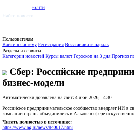
smi.mobi
Войти
Найти новости
Пользователям
Войти в систему
Регистрация
Восстановить пароль
Разделы и сервисы
Категории новостей
Курсы валют
Гороскоп на 3 дня
Прогноз п
Сбер: Российские предприним
бизнес-модели
Автоматически добавлена на сайт: 4 июн 2026, 14:30
Российское предпринимательское сообщество внедряет ИИ в св
компании страны объединились в Альянс в сфере искусственно
Читать полностью в источнике:
https://www.ng.ru/news/840617.html