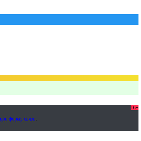
16+
ную форму связи
.