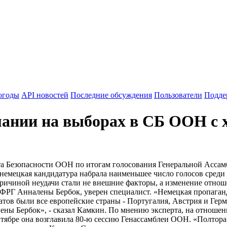
огоды
API новостей
Последние обсуждения
Пользователи
Подде
мании на выборах в СБ ООН с 
та Безопасности ООН по итогам голосования Генеральной Ассамб
е немецкая кандидатура набрала наименьшее число голосов сред
причиной неудачи стали не внешние факторы, а изменение отно
ФРГ Анналены Бербок, уверен специалист. «Немецкая пропаганда
атов были все европейские страны - Португалия, Австрия и Герм
лены Бербок», - сказал Камкин. По мнению эксперта, на отноше
тябре она возглавила 80-ю сессию Генассамблеи ООН. «Полтора