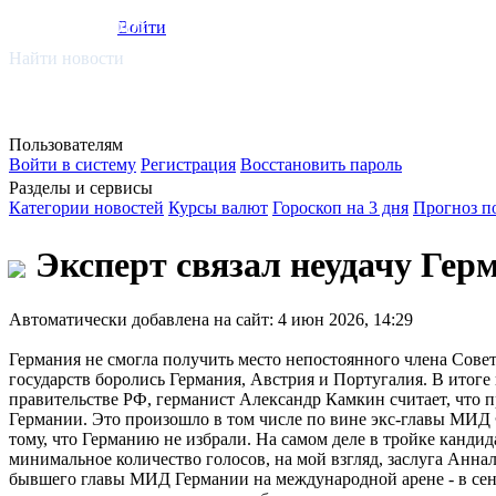
smi.mobi
Войти
Найти новости
Пользователям
Войти в систему
Регистрация
Восстановить пароль
Разделы и сервисы
Категории новостей
Курсы валют
Гороскоп на 3 дня
Прогноз п
Эксперт связал неудачу Гер
Автоматически добавлена на сайт: 4 июн 2026, 14:29
Германия не смогла получить место непостоянного члена Сове
государств боролись Германия, Австрия и Португалия. В итог
правительстве РФ, германист Александр Камкин считает, что 
Германии. Это произошло в том числе по вине экс-главы МИД 
тому, что Германию не избрали. На самом деле в тройке кандид
минимальное количество голосов, на мой взгляд, заслуга Анна
бывшего главы МИД Германии на международной арене - в сен