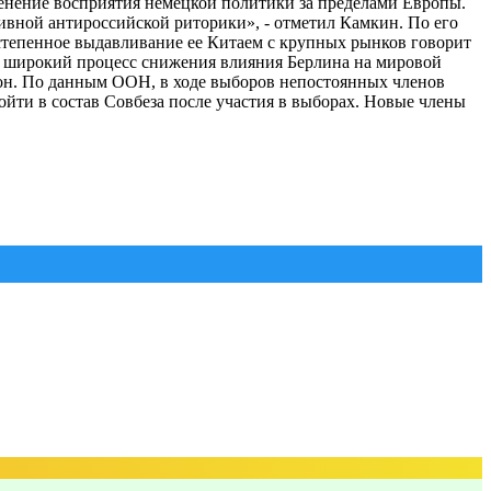
менение восприятия немецкой политики за пределами Европы.
сивной антироссийской риторики», - отметил Камкин. По его
степенное выдавливание ее Китаем с крупных рынков говорит
лее широкий процесс снижения влияния Берлина на мировой
л он. По данным ООН, в ходе выборов непостоянных членов
ойти в состав Совбеза после участия в выборах. Новые члены