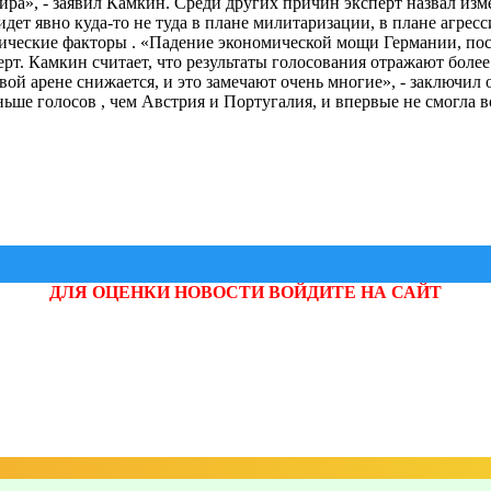
мира», - заявил Камкин. Среди других причин эксперт назвал из
ет явно куда-то не туда в плане милитаризации, в плане агрес
ические факторы . «Падение экономической мощи Германии, по
перт. Камкин считает, что результаты голосования отражают бо
вой арене снижается, и это замечают очень многие», - заключи
ьше голосов , чем Австрия и Португалия, и впервые не смогла в
ДЛЯ ОЦЕНКИ НОВОСТИ ВОЙДИТЕ НА САЙТ