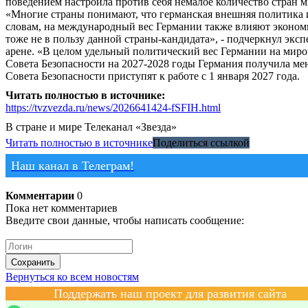
поведением настроила против себя немалое количество стран 
«Многие страны понимают, что германская внешняя политика ид
словам, на международный вес Германии также влияют эконом
тоже не в пользу данной страны-кандидата», - подчеркнул экс
арене. «В целом удельный политический вес Германии на миро
Совета Безопасности на 2027-2028 годы Германия получила мен
Совета Безопасности приступят к работе с 1 января 2027 года.
Читать полностью в источнике:
https://tvzvezda.ru/news/2026641424-fSFIH.html
В стране и мире
Телеканал «Звезда»
Читать полностью в источнике
Поделиться ссылкой
Наш канал в Телеграм!
Комментарии
0
Пока нет комментариев
Введите свои данные, чтобы написать сообщение:
Сохранить
Вернуться ко всем новостям
Поддержать наш проект для развития сайта