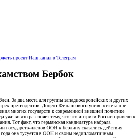
ржать проект
Наш канал в Телеграм
хамством Бербок
леи. За два места для группы западноевропейских и других
и трех претендентов. Доцент Финансового университета при
шения многих государств к современной внешней политике
 уже вовсю разгоняет тему, что это интриги России привели к
ания. Тот факт, что германская кандидатура набрала
нии государств-членов ООН к Берлину сказались действия
 года она тусуется в ООН и своим недипломатичным