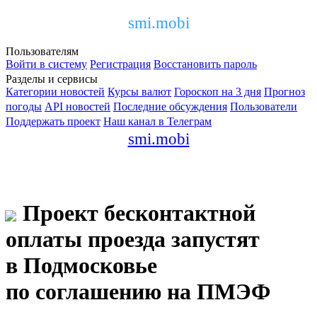
smi.mobi
Пользователям
Войти в систему
Регистрация
Восстановить пароль
Разделы и сервисы
Категории новостей
Курсы валют
Гороскоп на 3 дня
Прогноз
погоды
API новостей
Последние обсуждения
Пользователи
Поддержать проект
Наш канал в Телеграм
smi.mobi
Проект бесконтактной
оплаты проезда запустят
в Подмосковье
по соглашению на ПМЭФ