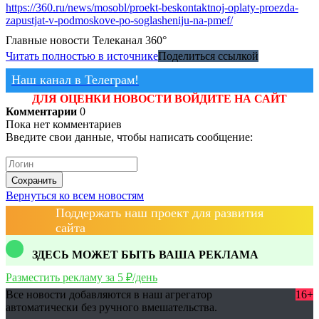
https://360.ru/news/mosobl/proekt-beskontaktnoj-oplaty-proezda-
zapustjat-v-podmoskove-po-soglasheniju-na-pmef/
Главные новости
Телеканал 360°
Читать полностью в источнике
Поделиться ссылкой
Наш канал в Телеграм!
ДЛЯ ОЦЕНКИ НОВОСТИ ВОЙДИТЕ НА САЙТ
Комментарии
0
Пока нет комментариев
Введите свои данные, чтобы написать сообщение:
Сохранить
Вернуться ко всем новостям
Поддержать наш проект для развития
сайта
ЗДЕСЬ МОЖЕТ БЫТЬ ВАША РЕКЛАМА
Разместить рекламу за 5 ₽/день
Все новости добавляются в наш агрегатор
16+
автоматически без ручного вмешательства.