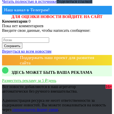
Читать полностью в источнике
Поделиться ссылкой
Наш канал в Телеграм!
ДЛЯ ОЦЕНКИ НОВОСТИ ВОЙДИТЕ НА САЙТ
Комментарии
0
Пока нет комментариев
Введите свои данные, чтобы написать сообщение:
Сохранить
Вернуться ко всем новостям
Поддержать наш проект для развития
сайта
ЗДЕСЬ МОЖЕТ БЫТЬ ВАША РЕКЛАМА
Разместить рекламу за 5 ₽/день
Все новости добавляются в наш агрегатор
16+
автоматически без ручного вмешательства.
Администрация ресурса не несет ответственности за
содержание новостей. Вы можете пожаловаться на новость
через
специальную форму связи
.