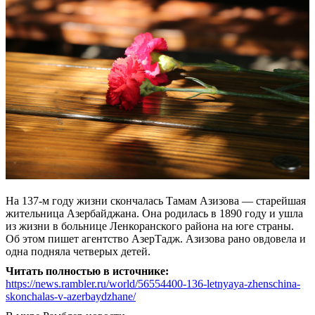
На 137-м году жизни скончалась Тамам Азизова — старейшая
жительница Азербайджана. Она родилась в 1890 году и ушла
из жизни в больнице Ленкоранского района на юге страны.
Об этом пишет агентство АзерТадж. Азизова рано овдовела и
одна подняла четверых детей.
Читать полностью в источнике:
https://news.rambler.ru/world/56554400-136-letnyaya-zhenschina-
skonchalas-v-azerbaydzhane/