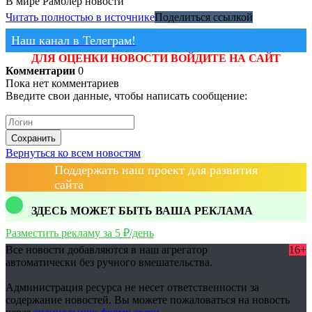
В мире
Рамблер новости
Читать полностью в источнике
Поделиться ссылкой
Наш канал в Телеграм!
ДЛЯ ОЦЕНКИ НОВОСТИ ВОЙДИТЕ НА САЙТ
Комментарии
0
Пока нет комментариев
Введите свои данные, чтобы написать сообщение:
Сохранить
Вернуться ко всем новостям
Поддержать наш проект для развития
сайта
ЗДЕСЬ МОЖЕТ БЫТЬ ВАША РЕКЛАМА
Разместить рекламу за 5 ₽/день
Все новости добавляются в наш агрегатор
16+
автоматически без ручного вмешательства.
Администрация ресурса не несет ответственности за
содержание новостей. Вы можете пожаловаться на новость