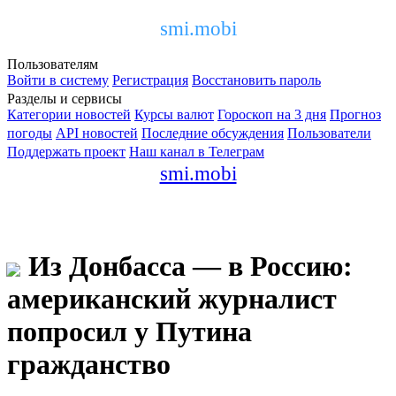
smi.mobi
Пользователям
Войти в систему
Регистрация
Восстановить пароль
Разделы и сервисы
Категории новостей
Курсы валют
Гороскоп на 3 дня
Прогноз
погоды
API новостей
Последние обсуждения
Пользователи
Поддержать проект
Наш канал в Телеграм
smi.mobi
Из Донбасса — в Россию:
американский журналист
попросил у Путина
гражданство