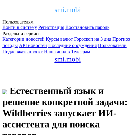
smi.mobi
Пользователям
Войти в систему
Регистрация
Восстановить пароль
Разделы и сервисы
Категории новостей
Курсы валют
Гороскоп на 3 дня
Прогноз
погоды
API новостей
Последние обсуждения
Пользователи
Поддержать проект
Наш канал в Телеграм
smi.mobi
Естественный язык и
решение конкретной задачи:
Wildberries запускает ИИ-
ассистента для поиска