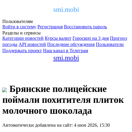
smi.mobi
Пользователям
Войти в систему
Регистрация
Восстановить пароль
Разделы и сервисы
Категории новостей
Курсы валют
Гороскоп на 3 дня
Прогноз
погоды
API новостей
Последние обсуждения
Пользователи
Поддержать проект
Наш канал в Телеграм
smi.mobi
Брянские полицейские
поймали похитителя плиток
молочного шоколада
Автоматически добавлена на сайт: 4 июн 2026, 15:30