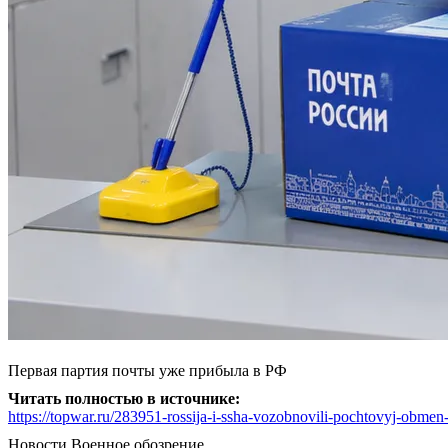
Первая партия почты уже прибыла в РФ
Читать полностью в источнике:
https://topwar.ru/283951-rossija-i-ssha-vozobnovili-pochtovyj-obme
Новости
Военное обозрение