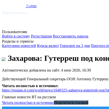
smi.mobi
Войти
Найти новости
Пользователям
Войти в систему
Регистрация
Восстановить пароль
Разделы и сервисы
Категории новостей
Курсы валют
Гороскоп на 3 дня
Прогноз п
Захарова: Гутерреш под кон
Автоматически добавлена на сайт: 4 июн 2026, 16:39
Действующий Генеральный секретарь ООН Антониу Гутерреш п
Читать полностью в источнике:
https://russian.rt.com/world/news/1640325-zaharova-guterresh-
Главные новости
RT на русском
Читать полностью в источнике
Поделиться ссылкой