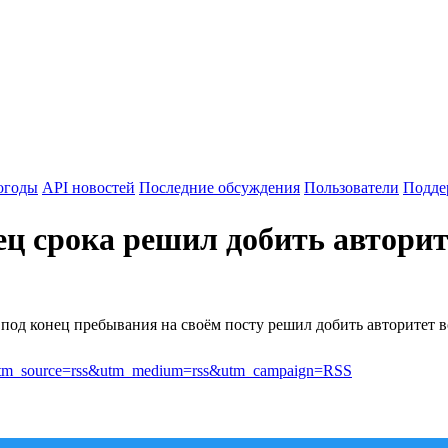
огоды
API новостей
Последние обсуждения
Пользователи
Подде
ец срока решил добить автор
од конец пребывания на своём посту решил добить авторитет в
oon?utm_source=rss&utm_medium=rss&utm_campaign=RSS