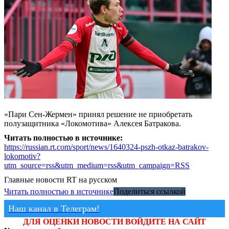
«Пари Сен-Жермен» принял решение не приобретать
полузащитника «Локомотива» Алексея Батракова.
Читать полностью в источнике:
https://russian.rt.com/sport/news/1640324-pszh-otkaz-batrakov-
lokomotiv?
utm_source=rss&utm_medium=rss&utm_campaign=RSS
Главные новости
RT на русском
Читать полностью в источнике
Поделиться ссылкой
Наш канал в Телеграм!
ДЛЯ ОЦЕНКИ НОВОСТИ ВОЙДИТЕ НА САЙТ