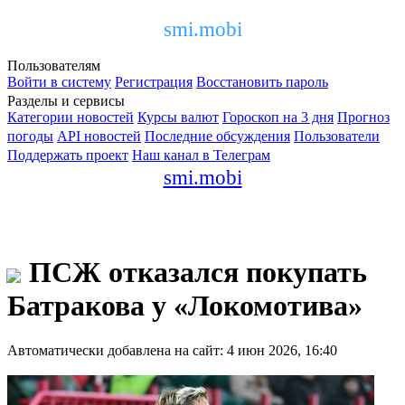
smi.mobi
Пользователям
Войти в систему
Регистрация
Восстановить пароль
Разделы и сервисы
Категории новостей
Курсы валют
Гороскоп на 3 дня
Прогноз
погоды
API новостей
Последние обсуждения
Пользователи
Поддержать проект
Наш канал в Телеграм
smi.mobi
ПСЖ отказался покупать
Батракова у «Локомотива»
Автоматически добавлена на сайт: 4 июн 2026, 16:40