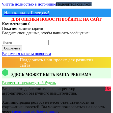
Читать полностью в источнике
Поделиться ссылкой
Наш канал в Телеграм!
ДЛЯ ОЦЕНКИ НОВОСТИ ВОЙДИТЕ НА САЙТ
Комментарии
0
Пока нет комментариев
Введите свои данные, чтобы написать сообщение:
Сохранить
Вернуться ко всем новостям
Поддержать наш проект для развития
сайта
ЗДЕСЬ МОЖЕТ БЫТЬ ВАША РЕКЛАМА
Разместить рекламу за 5 ₽/день
Все новости добавляются в наш агрегатор
16+
автоматически без ручного вмешательства.
Администрация ресурса не несет ответственности за
содержание новостей. Вы можете пожаловаться на новость
через
специальную форму связи
.