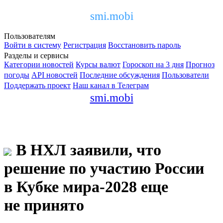
smi.mobi
Пользователям
Войти в систему
Регистрация
Восстановить пароль
Разделы и сервисы
Категории новостей
Курсы валют
Гороскоп на 3 дня
Прогноз
погоды
API новостей
Последние обсуждения
Пользователи
Поддержать проект
Наш канал в Телеграм
smi.mobi
В НХЛ заявили, что
решение по участию России
в Кубке мира-2028 еще
не принято