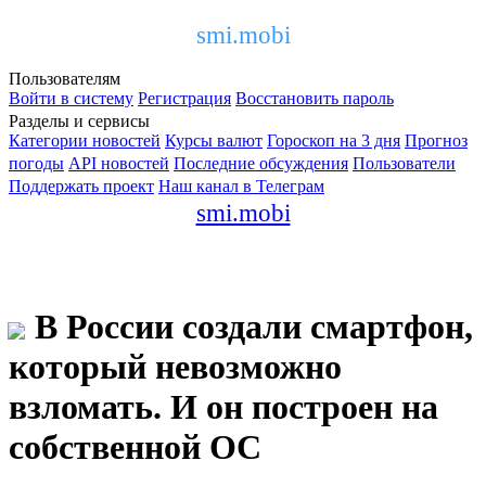
smi.mobi
Пользователям
Войти в систему
Регистрация
Восстановить пароль
Разделы и сервисы
Категории новостей
Курсы валют
Гороскоп на 3 дня
Прогноз
погоды
API новостей
Последние обсуждения
Пользователи
Поддержать проект
Наш канал в Телеграм
smi.mobi
В России создали смартфон,
который невозможно
взломать. И он построен на
собственной ОС