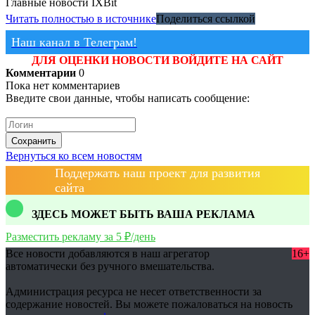
Главные новости
IXBit
Читать полностью в источнике
Поделиться ссылкой
Наш канал в Телеграм!
ДЛЯ ОЦЕНКИ НОВОСТИ ВОЙДИТЕ НА САЙТ
Комментарии
0
Пока нет комментариев
Введите свои данные, чтобы написать сообщение:
Сохранить
Вернуться ко всем новостям
Поддержать наш проект для развития
сайта
ЗДЕСЬ МОЖЕТ БЫТЬ ВАША РЕКЛАМА
Разместить рекламу за 5 ₽/день
Все новости добавляются в наш агрегатор
16+
автоматически без ручного вмешательства.
Администрация ресурса не несет ответственности за
содержание новостей. Вы можете пожаловаться на новость