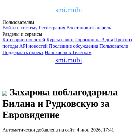
smi.mobi
Пользователям
Войти в систему
Регистрация
Восстановить пароль
Разделы и сервисы
Категории новостей
Курсы валют
Гороскоп на 3 дня
Прогноз
погоды
API новостей
Последние обсуждения
Пользователи
Поддержать проект
Наш канал в Телеграм
smi.mobi
Захарова поблагодарила
Билана и Рудковскую за
Евровидение
Автоматически добавлена на сайт: 4 июн 2026, 17:41