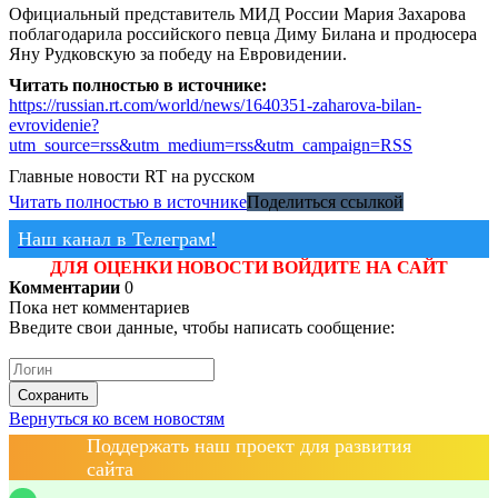
Официальный представитель МИД России Мария Захарова
поблагодарила российского певца Диму Билана и продюсера
Яну Рудковскую за победу на Евровидении.
Читать полностью в источнике:
https://russian.rt.com/world/news/1640351-zaharova-bilan-
evrovidenie?
utm_source=rss&utm_medium=rss&utm_campaign=RSS
Главные новости
RT на русском
Читать полностью в источнике
Поделиться ссылкой
Наш канал в Телеграм!
ДЛЯ ОЦЕНКИ НОВОСТИ ВОЙДИТЕ НА САЙТ
Комментарии
0
Пока нет комментариев
Введите свои данные, чтобы написать сообщение:
Сохранить
Вернуться ко всем новостям
Поддержать наш проект для развития
сайта