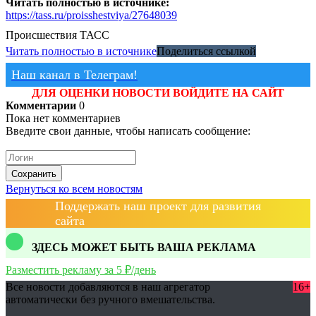
Читать полностью в источнике:
https://tass.ru/proisshestviya/27648039
Происшествия
ТАСС
Читать полностью в источнике
Поделиться ссылкой
Наш канал в Телеграм!
ДЛЯ ОЦЕНКИ НОВОСТИ ВОЙДИТЕ НА САЙТ
Комментарии
0
Пока нет комментариев
Введите свои данные, чтобы написать сообщение:
Сохранить
Вернуться ко всем новостям
Поддержать наш проект для развития
сайта
ЗДЕСЬ МОЖЕТ БЫТЬ ВАША РЕКЛАМА
Разместить рекламу за 5 ₽/день
Все новости добавляются в наш агрегатор
16+
автоматически без ручного вмешательства.