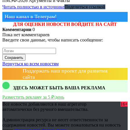
ПМЭФ-2026
Аргументы и Факты
Читать полностью в источнике
Поделиться ссылкой
Наш канал в Телеграм!
ДЛЯ ОЦЕНКИ НОВОСТИ ВОЙДИТЕ НА САЙТ
Комментарии
0
Пока нет комментариев
Введите свои данные, чтобы написать сообщение:
Сохранить
Вернуться ко всем новостям
Поддержать наш проект для развития
сайта
ЗДЕСЬ МОЖЕТ БЫТЬ ВАША РЕКЛАМА
Разместить рекламу за 5 ₽/день
Все новости добавляются в наш агрегатор
16+
автоматически без ручного вмешательства.
Администрация ресурса не несет ответственности за
содержание новостей. Вы можете пожаловаться на новость