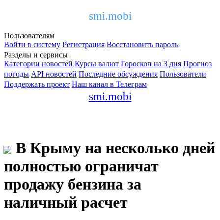
smi.mobi
Пользователям
Войти в систему
Регистрация
Восстановить пароль
Разделы и сервисы
Категории новостей
Курсы валют
Гороскоп на 3 дня
Прогноз
погоды
API новостей
Последние обсуждения
Пользователи
Поддержать проект
Наш канал в Телеграм
smi.mobi
В Крыму на несколько дней
полностью ограничат
продажу бензина за
наличный расчет