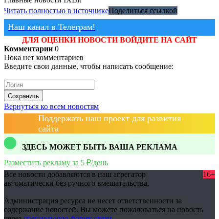
Читать полностью в источнике
Поделиться ссылкой
Наш канал в Телеграм!
ДЛЯ ОЦЕНКИ НОВОСТИ ВОЙДИТЕ НА САЙТ
Комментарии
0
Пока нет комментариев
Введите свои данные, чтобы написать сообщение:
Сохранить
Вернуться ко всем новостям
Поддержать наш проект для развития
сайта
ЗДЕСЬ МОЖЕТ БЫТЬ ВАША РЕКЛАМА
Разместить рекламу за 5 ₽/день
Все новости добавляются в наш агрегатор
16+
автоматически без ручного вмешательства.
Администрация ресурса не несет ответственности за
содержание новостей. Вы можете пожаловаться на новость
через
специальную форму связи
.