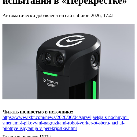
испытания в «Перекрёстке»
Автоматически добавлена на сайт: 4 июн 2026, 17:41
Читать полностью в источнике:
https://www.ixbt.com/news/2026/06/04/spravljaetsja-s-nochnymi-
smenami-i-pikovymi-nagruzkami-robot-vorker-ot-sbera-nachal-
pilotnye-ispytanija-v-perekrjostke.html
Главные новости
IXBit