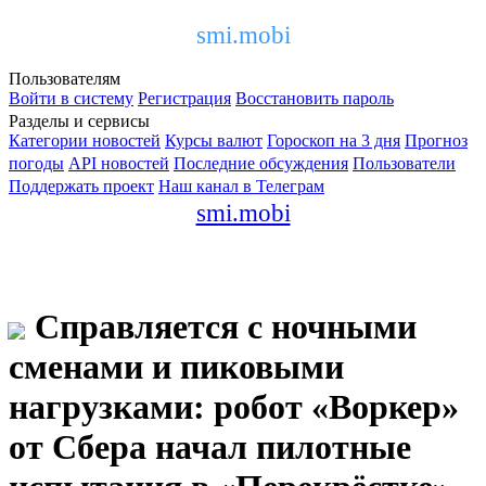
smi.mobi
Пользователям
Войти в систему
Регистрация
Восстановить пароль
Разделы и сервисы
Категории новостей
Курсы валют
Гороскоп на 3 дня
Прогноз
погоды
API новостей
Последние обсуждения
Пользователи
Поддержать проект
Наш канал в Телеграм
smi.mobi
Справляется с ночными
сменами и пиковыми
нагрузками: робот «Воркер»
от Сбера начал пилотные