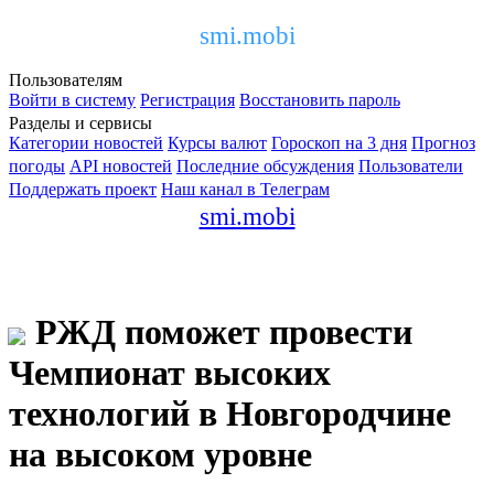
smi.mobi
Пользователям
Войти в систему
Регистрация
Восстановить пароль
Разделы и сервисы
Категории новостей
Курсы валют
Гороскоп на 3 дня
Прогноз
погоды
API новостей
Последние обсуждения
Пользователи
Поддержать проект
Наш канал в Телеграм
smi.mobi
РЖД поможет провести
Чемпионат высоких
технологий в Новгородчине
на высоком уровне