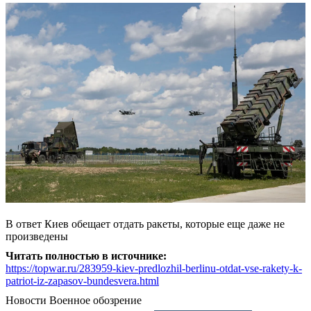
В ответ Киев обещает отдать ракеты, которые еще даже не
произведены
Читать полностью в источнике:
https://topwar.ru/283959-kiev-predlozhil-berlinu-otdat-vse-rakety-k-
patriot-iz-zapasov-bundesvera.html
Новости
Военное обозрение