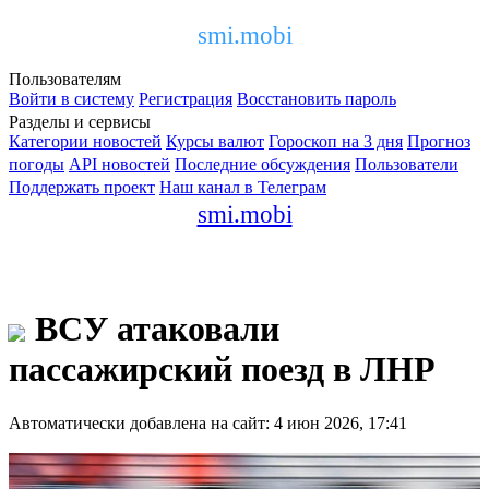
smi.mobi
Пользователям
Войти в систему
Регистрация
Восстановить пароль
Разделы и сервисы
Категории новостей
Курсы валют
Гороскоп на 3 дня
Прогноз
погоды
API новостей
Последние обсуждения
Пользователи
Поддержать проект
Наш канал в Телеграм
smi.mobi
ВСУ атаковали
пассажирский поезд в ЛНР
Автоматически добавлена на сайт: 4 июн 2026, 17:41