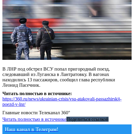
В ЛНР под обстрел ВСУ попал пригородный поезд,
следовавший из Луганска в Лантратовку. В вагонах
находились 13 пассажиров, сообщил глава республики
Леонид Пасечник.
Читать полностью в источнике:
https://360.ru/news/ukrainian-crisis/vsu-atakovali-passazhirskij-
poezd-v-lnr/
Главные новости
Телеканал 360°
Читать полностью в источнике
Поделиться ссылкой
Наш канал в Телеграм!