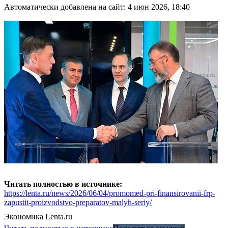
Автоматически добавлена на сайт: 4 июн 2026, 18:40
Читать полностью в источнике:
https://lenta.ru/news/2026/06/04/promomed-pri-finansirovanii-frp-
zapustit-proizvodstvo-preparatov-malyh-seriy/
Экономика
Lenta.ru