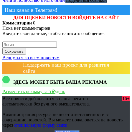
Читать полностью в источнике
Поделиться ссылкой
Наш канал в Телеграм!
ДЛЯ ОЦЕНКИ НОВОСТИ ВОЙДИТЕ НА САЙТ
Комментарии
0
Пока нет комментариев
Введите свои данные, чтобы написать сообщение:
Сохранить
Вернуться ко всем новостям
Поддержать наш проект для развития
сайта
ЗДЕСЬ МОЖЕТ БЫТЬ ВАША РЕКЛАМА
Разместить рекламу за 5 ₽/день
Все новости добавляются в наш агрегатор
16+
автоматически без ручного вмешательства.
Администрация ресурса не несет ответственности за
содержание новостей. Вы можете пожаловаться на новость
через
специальную форму связи
.