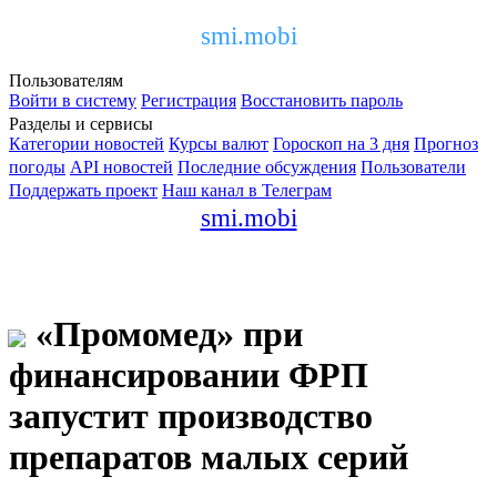
smi.mobi
Пользователям
Войти в систему
Регистрация
Восстановить пароль
Разделы и сервисы
Категории новостей
Курсы валют
Гороскоп на 3 дня
Прогноз
погоды
API новостей
Последние обсуждения
Пользователи
Поддержать проект
Наш канал в Телеграм
smi.mobi
«Промомед» при
финансировании ФРП
запустит производство
препаратов малых серий