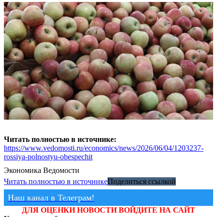
Читать полностью в источнике:
https://www.vedomosti.ru/economics/news/2026/06/04/1203237-
rossiya-polnostyu-obespechit
Экономика
Ведомости
Читать полностью в источнике
Поделиться ссылкой
Наш канал в Телеграм!
ДЛЯ ОЦЕНКИ НОВОСТИ ВОЙДИТЕ НА САЙТ