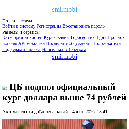
smi.mobi
Пользователям
Войти в систему
Регистрация
Восстановить пароль
Разделы и сервисы
Категории новостей
Курсы валют
Гороскоп на 3 дня
Прогноз
погоды
API новостей
Последние обсуждения
Пользователи
Поддержать проект
Наш канал в Телеграм
smi.mobi
ЦБ поднял официальный
курс доллара выше 74 рублей
Автоматически добавлена на сайт: 4 июн 2026, 18:41