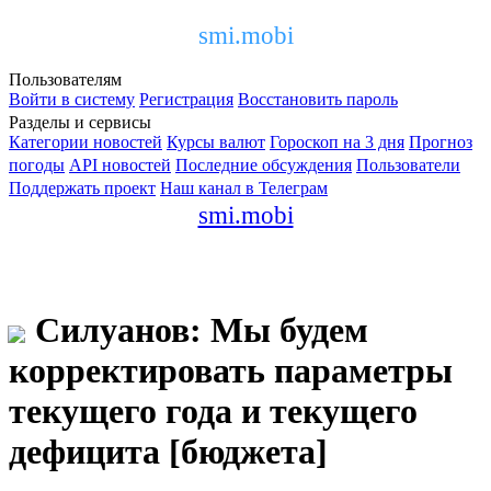
smi.mobi
Пользователям
Войти в систему
Регистрация
Восстановить пароль
Разделы и сервисы
Категории новостей
Курсы валют
Гороскоп на 3 дня
Прогноз
погоды
API новостей
Последние обсуждения
Пользователи
Поддержать проект
Наш канал в Телеграм
smi.mobi
Силуанов: Мы будем
корректировать параметры
текущего года и текущего
дефицита [бюджета]