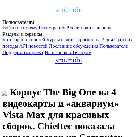
smi.mobi
Пользователям
Войти в систему
Регистрация
Восстановить пароль
Разделы и сервисы
Категории новостей
Курсы валют
Гороскоп на 3 дня
Прогноз
погоды
API новостей
Последние обсуждения
Пользователи
Поддержать проект
Наш канал в Телеграм
smi.mobi
Корпус The Big One на 4
видеокарты и «аквариум»
Vista Max для красивых
сборок. Chieftec показала