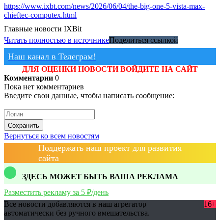
https://www.ixbt.com/news/2026/06/04/the-big-one-5-vista-max-
chieftec-computex.html
Главные новости
IXBit
Читать полностью в источнике
Поделиться ссылкой
Наш канал в Телеграм!
ДЛЯ ОЦЕНКИ НОВОСТИ ВОЙДИТЕ НА САЙТ
Комментарии
0
Пока нет комментариев
Введите свои данные, чтобы написать сообщение:
Сохранить
Вернуться ко всем новостям
Поддержать наш проект для развития
сайта
ЗДЕСЬ МОЖЕТ БЫТЬ ВАША РЕКЛАМА
Разместить рекламу за 5 ₽/день
Все новости добавляются в наш агрегатор
16+
автоматически без ручного вмешательства.