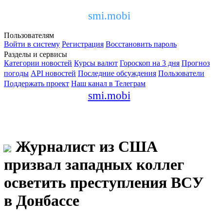
smi.mobi
Пользователям
Войти в систему
Регистрация
Восстановить пароль
Разделы и сервисы
Категории новостей
Курсы валют
Гороскоп на 3 дня
Прогноз
погоды
API новостей
Последние обсуждения
Пользователи
Поддержать проект
Наш канал в Телеграм
smi.mobi
Журналист из США
призвал западных коллег
осветить преступления ВСУ
в Донбассе