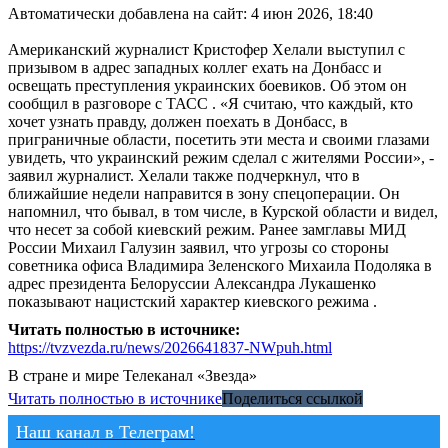
Автоматически добавлена на сайт: 4 июн 2026, 18:40
Американский журналист Кристофер Хелали выступил с
призывом в адрес западных коллег ехать на Донбасс и
освещать преступления украинских боевиков. Об этом он
сообщил в разговоре с ТАСС . «Я считаю, что каждый, кто
хочет узнать правду, должен поехать в Донбасс, в
приграничные области, посетить эти места и своими глазами
увидеть, что украинский режим сделал с жителями России», -
заявил журналист. Хелали также подчеркнул, что в
ближайшие недели направится в зону спецоперации. Он
напомнил, что бывал, в том числе, в Курской области и видел,
что несет за собой киевский режим. Ранее замглавы МИД
России Михаил Галузин заявил, что угрозы со стороны
советника офиса Владимира Зеленского Михаила Подоляка в
адрес президента Белоруссии Александра Лукашенко
показывают нацистский характер киевского режима .
Читать полностью в источнике:
https://tvzvezda.ru/news/2026641837-NWpuh.html
В стране и мире
Телеканал «Звезда»
Читать полностью в источнике
Поделиться ссылкой
Наш канал в Телеграм!