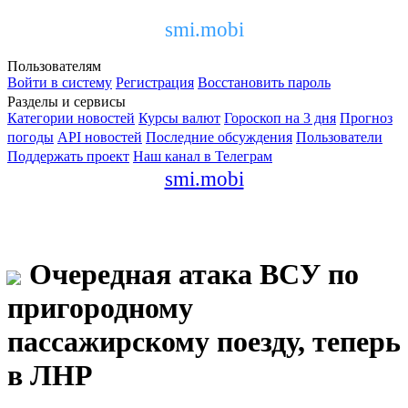
smi.mobi
Пользователям
Войти в систему
Регистрация
Восстановить пароль
Разделы и сервисы
Категории новостей
Курсы валют
Гороскоп на 3 дня
Прогноз
погоды
API новостей
Последние обсуждения
Пользователи
Поддержать проект
Наш канал в Телеграм
smi.mobi
Очередная атака ВСУ по
пригородному
пассажирскому поезду, теперь
в ЛНР