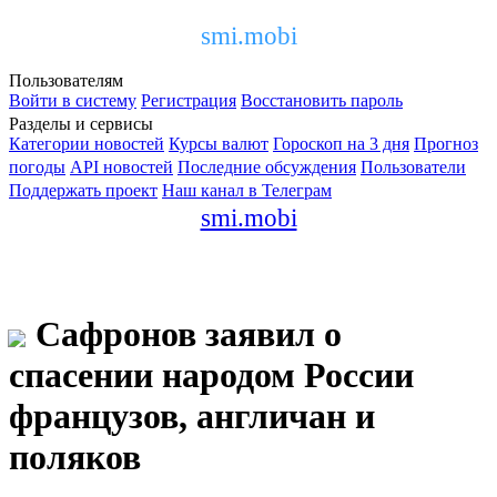
smi.mobi
Пользователям
Войти в систему
Регистрация
Восстановить пароль
Разделы и сервисы
Категории новостей
Курсы валют
Гороскоп на 3 дня
Прогноз
погоды
API новостей
Последние обсуждения
Пользователи
Поддержать проект
Наш канал в Телеграм
smi.mobi
Сафронов заявил о
спасении народом России
французов, англичан и
поляков