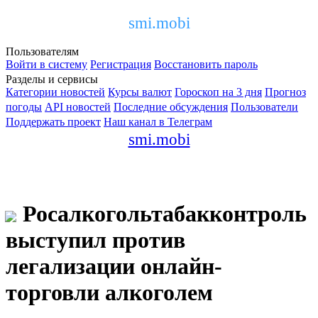
smi.mobi
Пользователям
Войти в систему
Регистрация
Восстановить пароль
Разделы и сервисы
Категории новостей
Курсы валют
Гороскоп на 3 дня
Прогноз
погоды
API новостей
Последние обсуждения
Пользователи
Поддержать проект
Наш канал в Телеграм
smi.mobi
Росалкогольтабакконтроль
выступил против
легализации онлайн-
торговли алкоголем