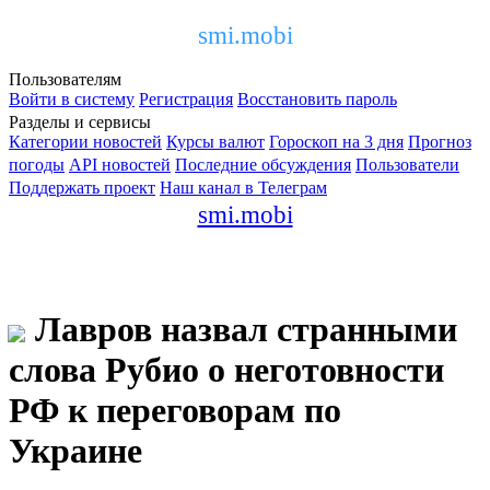
smi.mobi
Пользователям
Войти в систему
Регистрация
Восстановить пароль
Разделы и сервисы
Категории новостей
Курсы валют
Гороскоп на 3 дня
Прогноз
погоды
API новостей
Последние обсуждения
Пользователи
Поддержать проект
Наш канал в Телеграм
smi.mobi
Лавров назвал странными
слова Рубио о неготовности
РФ к переговорам по
Украине