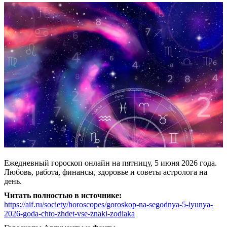
Ежедневный гороскоп онлайн на пятницу, 5 июня 2026 года.
Любовь, работа, финансы, здоровье и советы астролога на
день.
Читать полностью в источнике:
https://aif.ru/society/horoscopes/goroskop-na-segodnya-5-iyunya-
2026-goda-chto-zhdet-vse-znaki-zodiaka