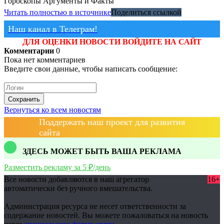
Гороскопы
Аргументы и Факты
Читать полностью в источнике
Поделиться ссылкой
Наш канал в Телеграм!
ДЛЯ ОЦЕНКИ НОВОСТИ ВОЙДИТЕ НА САЙТ
Комментарии
0
Пока нет комментариев
Введите свои данные, чтобы написать сообщение:
Сохранить
Вернуться ко всем новостям
Поддержать наш проект для развития
сайта
ЗДЕСЬ МОЖЕТ БЫТЬ ВАША РЕКЛАМА
Разместить рекламу за 5 ₽/день
Все новости добавляются в наш агрегатор
16+
автоматически без ручного вмешательства.
Администрация ресурса не несет ответственности за
содержание новостей. Вы можете пожаловаться на новость