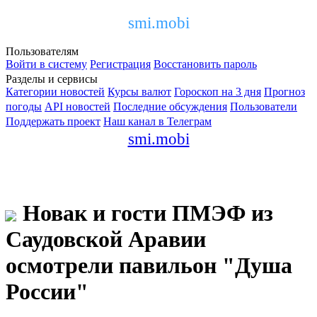
smi.mobi
Пользователям
Войти в систему
Регистрация
Восстановить пароль
Разделы и сервисы
Категории новостей
Курсы валют
Гороскоп на 3 дня
Прогноз
погоды
API новостей
Последние обсуждения
Пользователи
Поддержать проект
Наш канал в Телеграм
smi.mobi
Новак и гости ПМЭФ из
Саудовской Аравии
осмотрели павильон "Душа
России"