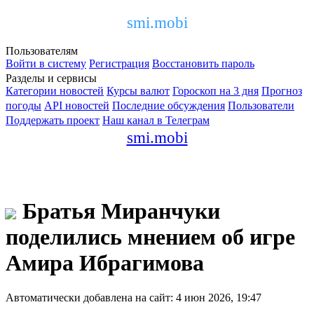
smi.mobi
Пользователям
Войти в систему
Регистрация
Восстановить пароль
Разделы и сервисы
Категории новостей
Курсы валют
Гороскоп на 3 дня
Прогноз
погоды
API новостей
Последние обсуждения
Пользователи
Поддержать проект
Наш канал в Телеграм
smi.mobi
Братья Миранчуки
поделились мнением об игре
Амира Ибрагимова
Автоматически добавлена на сайт: 4 июн 2026, 19:47