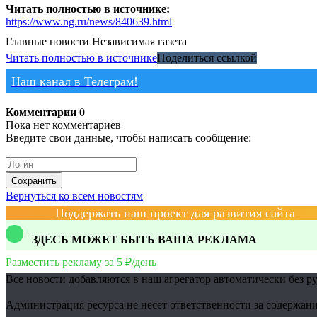
Читать полностью в источнике:
https://www.ng.ru/news/840639.html
Главные новости
Независимая газета
Читать полностью в источнике
Поделиться ссылкой
Наш канал в Телеграм!
Комментарии
0
Пока нет комментариев
Введите свои данные, чтобы написать сообщение:
Сохранить
Вернуться ко всем новостям
Поддержать наш проект для развития сайта
ЗДЕСЬ МОЖЕТ БЫТЬ ВАША РЕКЛАМА
Разместить рекламу за 5 ₽/день
Все новости добавляются в наш агрегатор автоматически без р
Администрация ресурса не несет ответственности за содержани