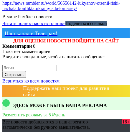
https://news.rambler.ru/world/56556142-lukyanov-otsenil-riski-
nachala-konflikta-ukrainy-s-belorussiey/
В мире
Рамблер новости
Читать полностью в источнике
Поделиться ссылкой
Наш канал в Телеграм!
ДЛЯ ОЦЕНКИ НОВОСТИ ВОЙДИТЕ НА САЙТ
Комментарии
0
Пока нет комментариев
Введите свои данные, чтобы написать сообщение:
Сохранить
Вернуться ко всем новостям
Поддержать наш проект для развития
сайта
ЗДЕСЬ МОЖЕТ БЫТЬ ВАША РЕКЛАМА
Разместить рекламу за 5 ₽/день
Все новости добавляются в наш агрегатор
16+
автоматически без ручного вмешательства.