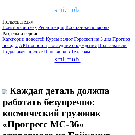
smi.mobi
Пользователям
Войти в систему
Регистрация
Восстановить пароль
Разделы и сервисы
Категории новостей
Курсы валют
Гороскоп на 3 дня
Прогноз
погоды
API новостей
Последние обсуждения
Пользователи
Поддержать проект
Наш канал в Телеграм
smi.mobi
Каждая деталь должна
работать безупречно:
космический грузовик
«Прогресс МС-36»