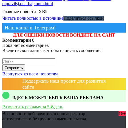
otpravilsja-na-bajkonur.html
Главные новости
IXBit
Читать полностью в источнике
Поделиться ссылкой
Наш канал в Телеграм!
ДЛЯ ОЦЕНКИ НОВОСТИ ВОЙДИТЕ НА САЙТ
Комментарии
0
Пока нет комментариев
Введите свои данные, чтобы написать сообщение:
Сохранить
Вернуться ко всем новостям
Поддержать наш проект для развития
сайта
ЗДЕСЬ МОЖЕТ БЫТЬ ВАША РЕКЛАМА
Разместить рекламу за 5 ₽/день
Все новости добавляются в наш агрегатор
16+
автоматически без ручного вмешательства.